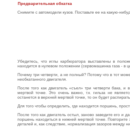
Предварительная обкатка
Снимите с автомодели кузов. Поставьте ее на какую-нибуд
Убедитесь, что иглы карбюратора выставлены в положе
находится в нулевом положении (сервомашинка газа - в ц
Почему три четверти, а не полный? Потому что в тот моме
необкатанного двигателя.
После того как двигатель «съел» три четверти бака, и
мертвой точке. Это очень важно, т.к. гильза не являе
останется в верхней мертвой точке, то он будет распира
Для того чтобы определить, где находится поршень, просто
После того как двигатель остыл, заново заведите его и д
поршень находиться в нижней мертвой точке. Повторите 
деталей и, как следствие, нормализация зазоров между н