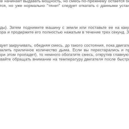
уже начинает выдавать мощность, но смесь по-прежнему остается б
тся, но уже нормально “тянет” следует откатать с данными уста
ды). Затем поднимите машину с земли или поставьте ее на каку
ора и продержите его полностью нажатым в течение трех секунд. З
едует закручивать, обедняя смесь, до такого состояния, пока двиг
 валить приличное количество дыма. Если вы перестарались и пр
ри этом пропадет), то немного обогатите смесь, открутив главную
ывайте обращать внимание на температуру двигателя после быстр