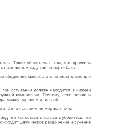
.
теля. Также убедитесь в том, что дроссель
ь на холостом ходу три четверти бака.
ное обеднение смеси, а это не желательно для
нь при остывании должен находится в нижней
я лучшей компрессии. Поэтому, если поршень
зора между поршнем и гильзой.
его. Это и есть нижняя мертвая точка.
ред тем как оставить остывать убедитесь, что
происходит циклическое расширение и сужение