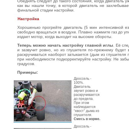
Обеднять следует до такого состояния, когда двигатель 
как вы нашли точку, в которой двигатель не захлебывае
финальной стадии настройки.
Настройка
Хорошенько прогрейте двигатель (5 мин интенсивной ез
свободно вращаться в воздухе. Плавно нажмите газ до уп
издает мотор, когда выходит на высокие обороты.
Теперь можно начать настройку главной иглы
. Её сл
и зазвучит ровно, но из глушителя по-прежнему будет
раскручиваться наоборот затыкается (дым из глушителя п
при необходимости подкорректируйте настройку. Не заб
градусов.
Примеры:
Дроссель -
100%.
Двигатель
звучит ровно и
раскручивается
до предела.
При этом
наблюдается
“хвост” дыма из
глушителя.
Смесь в норме.
Дроссель -