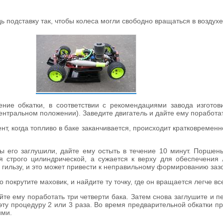
ь подставку так, чтобы колеса могли свободно вращаться в воздухе
ние обкатки, в соответствии с рекомендациями завода изготови
ентральном положении). Заведите двигатель и дайте ему поработат
нт, когда топливо в баке заканчивается, происходит кратковремен
 вы его заглушили, дайте ему остыть в течение 10 минут. Порше
тся строго цилиндрической, а сужается к верху для обеспечени
ть гильзу, и это может привести к неправильному формированию за
 покрутите маховик, и найдите ту точку, где он вращается легче вс
айте ему поработать три четверти бака. Затем снова заглушите и пе
эту процедуру 2 или 3 раза. Во время предварительной обкатки 
ими.