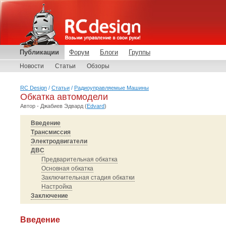
Публикации
Форум
Блоги
Группы
Новости
Статьи
Обзоры
RC Design
/
Статьи
/
Радиоуправляемые Машины
Обкатка автомодели
Автор - Джабиев Эдвард (
Edvard
)
Введение
Трансмиссия
Электродвигатели
ДВС
Предварительная обкатка
Основная обкатка
Заключительная стадия обкатки
Настройка
Заключение
Введение