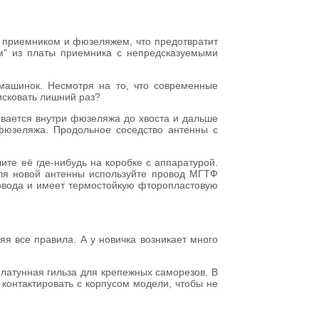
у приемником и фюзеляжем, что предотвратит
м" из платы приемника с непредсказуемыми
машинок. Несмотря на то, что современные
исковать лишний раз?
гивается внутри фюзеляжа до хвоста и дальше
фюзеляжа. Продольное соседство антенны с
ите её где-нибудь на коробке с аппаратурой.
Для новой антенны используйте провод МГТФ
ровода и имеет термостойкую фторопластовую
я все правила. А у новичка возникает много
латунная гильза для крепежных саморезов. В
контактировать с корпусом модели, чтобы не