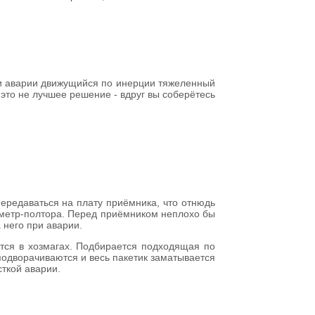
при аварии движущийся по инерции тяжеленный
это не лучшее решение - вдруг вы соберётесь
ередаваться на плату приёмника, что отнюдь
иметр-полтора. Перед приёмником неплохо бы
 него при аварии.
тся в хозмагах. Подбирается подходящая по
подворачиваются и весь пакетик заматывается
сткой аварии.