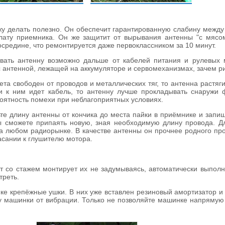
жу делать полезно. Он обеспечит гарантированную слабину межд
лату приемника. Он же защитит от вырывания антенны "с мясо
осредине, что ремонтируется даже первоклассником за 10 минут.
ывать антенну возможно дальше от кабелей питания и рулевых 
 антенной, лежащей на аккумуляторе и сервомеханизмах, зачем р
ета свободен от проводов и металлических тяг, то антенна растя
и к ним идет кабель, то антенну лучше прокладывать снаружи 
оятность помехи при неблагоприятных условиях.
те длину антенны от кончика до места пайки в приёмнике и запиш
вы сможете припаять новую, зная необходимую длину провода. 
 на любом радиорынке. В качестве антенны он прочнее родного п
асании к глушителю мотора.
 со стажем монтирует их не задумываясь, автоматически выполня
треть.
е крепёжные ушки. В них уже вставлен резиновый амортизатор и 
 машинки от вибрации. Только не позволяйте машинке напрямую 