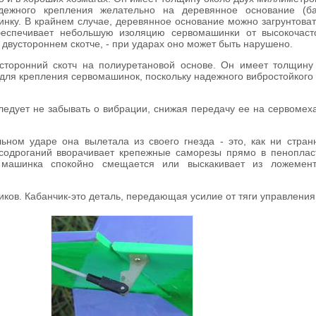
ежного крепления желательно на деревянное основание (ба
инку. В крайнем случае, деревянное основание можно загрунтоват
беспечивает небольшую изоляцию сервомашинки от высокочаст
двустороннем скотче, - при ударах оно может быть нарушено.
усторонний скотч на полиуретановой основе. Он имеет толщину
 для крепления сервомашинок, поскольку надежного вибростойкого
ледует не забывать о вибрации, снижая передачу ее на сервоме
ном ударе она вылетала из своего гнезда - это, как ни странн
 содроганий вворачивает крепежные саморезы прямо в пеноплас
 машинка спокойно смещается или выскакивает из ложемент
ков. Кабанчик-это деталь, передающая усилие от тяги управления