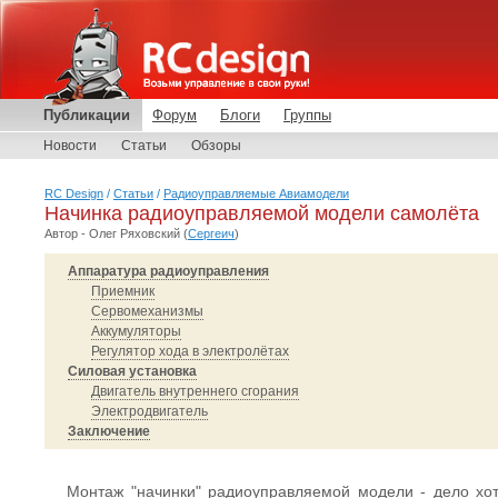
Публикации
Форум
Блоги
Группы
Новости
Статьи
Обзоры
RC Design
/
Статьи
/
Радиоуправляемые Авиамодели
Начинка радиоуправляемой модели самолёта
Автор - Олег Ряховский (
Сергеич
)
Аппаратура радиоуправления
Приемник
Сервомеханизмы
Аккумуляторы
Регулятор хода в электролётах
Силовая установка
Двигатель внутреннего сгорания
Электродвигатель
Заключение
Монтаж "начинки" радиоуправляемой модели - дело хот