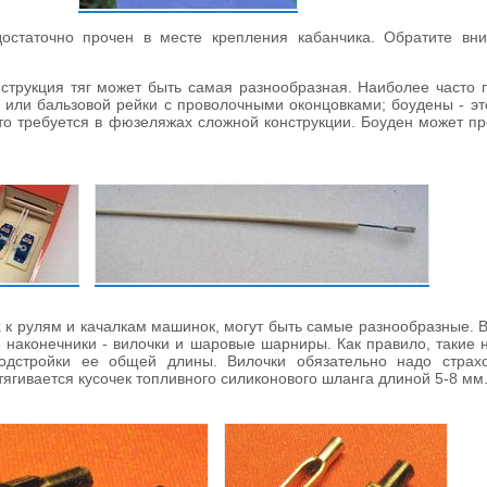
достаточно прочен в месте крепления кабанчика. Обратите вни
нструкция тяг может быть самая разнообразная. Наиболее часто 
 или бальзовой рейки с проволочными оконцовками; боудены - это
сто требуется в фюзеляжах сложной конструкции. Боуден может п
 к рулям и качалкам машинок, могут быть самые разнообразные. 
 наконечники - вилочки и шаровые шарниры. Как правило, такие 
одстройки ее общей длины. Вилочки обязательно надо страхо
тягивается кусочек топливного силиконового шланга длиной 5-8 мм