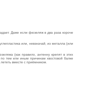
падает. Даже если фюзеляж в два раза короче
глепластика или, невзначай, из металла (или
еляжа (как правило, антенну крепят в этих
 по тем или иным причинам хвостовой балке
и лететь вместе с приёмником.