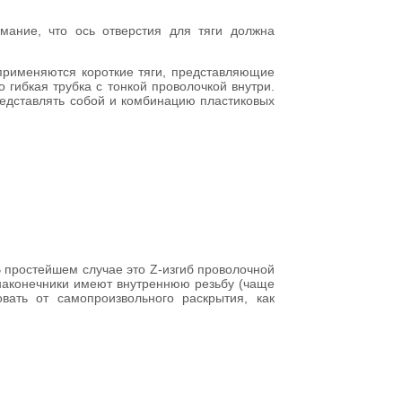
мание, что ось отверстия для тяги должна
применяются короткие тяги, представляющие
 гибкая трубка с тонкой проволочкой внутри.
редставлять собой и комбинацию пластиковых
В простейшем случае это Z-изгиб проволочной
наконечники имеют внутреннюю резьбу (чаще
вать от самопроизвольного раскрытия, как
.