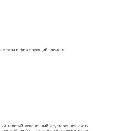
ожементы и фиксирующий элемент.
ый толстый вспененный двусторонний скотч.
, липкий слой с двух сторон и выпускается не