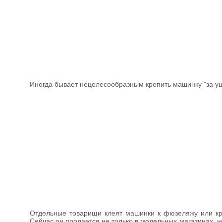
Иногда бывает нецелесообразным крепить машинку "за у
Отдельные товарищи клеят машинки к фюзеляжу или кры
Сейчас он продается не только в модельных магазинах, н