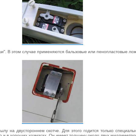
ши". В этом случае применяются бальзовые или пенопластовые л
лу на двустороннем скотче. Для этого годится только специальн
о и в хороших хозмагах. Он имеет толщину около двух миллиметров