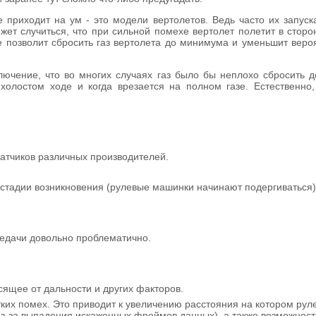
 приходит на ум - это модели вертолетов. Ведь часто их запуск
ет случиться, что при сильной помехе вертолет полетит в сторо
e позволит сбросить газ вертолета до минимума и уменьшит вероя
ючение, что во многих случаях газ было бы неплохо сбросить 
холостом ходе и когда врезается на полном газе. Естественно
атчиков различных производителей.
стадии возникновения (рулевые машинки начинают подергиваться)
редачи довольно проблематично.
ящее от дальности и других факторов.
ких помех. Это приводит к увеличению расстояния на котором ру
з-за выпадения искаженных фреймов данных), а также возможность