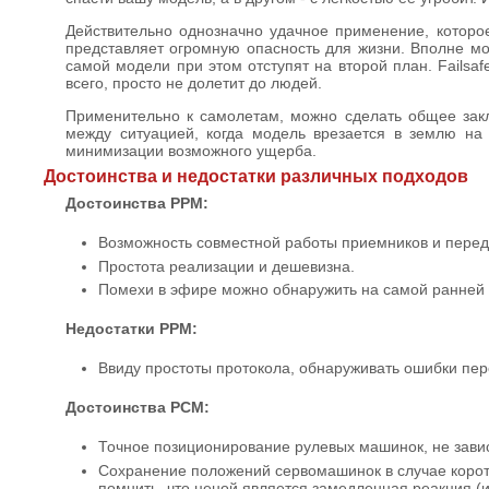
Действительно однозначно удачное применение, которое
представляет огромную опасность для жизни. Вполне мож
самой модели при этом отступят на второй план. Failsaf
всего, просто не долетит до людей.
Применительно к самолетам, можно сделать общее закл
между ситуацией, когда модель врезается в землю на 
минимизации возможного ущерба.
Достоинства и недостатки различных подходов
Достоинства PPM:
Возможность совместной работы приемников и перед
Простота реализации и дешевизна.
Помехи в эфире можно обнаружить на самой ранней 
Недостатки PPM:
Ввиду простоты протокола, обнаруживать ошибки пе
Достоинства PCM:
Точное позиционирование рулевых машинок, не завис
Сохранение положений сервомашинок в случае корот
помнить, что ценой является замедленная реакция (и