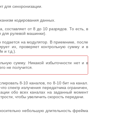
ит для синхронизации.
еханизм кодирования данных.
 составляет от 8 до 10 разрядов. То есть, в
и для рулевой машинки).
о подается на модулятор. В приемнике, после
ирует их, проверяет контрольную сумму и в
 и т.д.).
ьную сумму. Никакой избыточности нет и в
его не получится.
ировать 8-10 каналов, по 8-10 бит на канал.
что спектр излучения передатчика ограничен,
мации обо всех каналах на заданный момент
рости, чтобы увеличить скорость передачи.
тносительно небольшую длительность фрейма