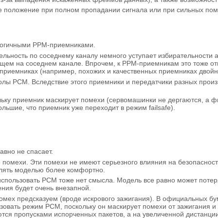
 положение при полном пропадании сигнала или при сильных помех
логичными PPM-приемниками.
ельность по соседнему каналу немного уступает избирательности
щем на соседнем канале. Впрочем, к PPM-приемникам это тоже отно
х приемниках (например, похожих и качественных приемниках двойн
лы PCM. Вследствие этого приемники и передатчики разных произв
льку приемник маскирует помехи (сервомашинки не дергаются, а ф
льшие, что приемник уже переходит в режим failsafe).
авно не спасает.
помехи. Эти помехи не имеют серьезного влияния на безопасность
лять моделью более комфортно.
 использовать PCM тоже нет смысла. Модель все равно может потер
ния будет очень внезапной.
помех предсказуем (вроде искрового зажигания). В официальных бу
ьзовать режим РСМ, поскольку он маскирует помехи от зажигания и
тся пропусками испорченных пакетов, а на увеличенной дистанции