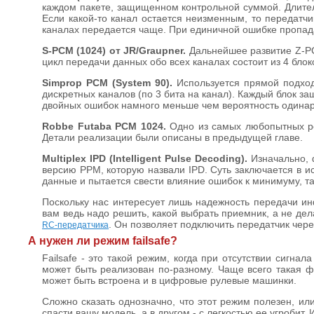
каждом пакете, защищенном контрольной суммой. Длительн
Если какой-то канал остается неизменным, то передат
каналах передается чаще. При единичной ошибке пропада
S-PCM (1024) от JR/Graupner.
Дальнейшее развитие Z-PCM
цикл передачи данных обо всех каналах состоит из 4 бло
Simprop PCM (System 90).
Используется прямой подход.
дискретных каналов (по 3 бита на канал). Каждый блок з
двойных ошибок намного меньше чем вероятность одинар
Robbe Futaba PCM 1024.
Одно из самых любопытных р
Детали реализации были описаны в предыдущей главе.
Multiplex IPD (Intelligent Pulse Decoding).
Изначально, ф
версию PPM, которую назвали IPD. Суть заключается в 
данные и пытается свести влияние ошибок к минимуму, там
Поскольку нас интересует лишь надежность передачи инф
вам ведь надо решить, какой выбрать приемник, а не де
. Он позволяет подключить передатчик чер
RC-передатчика
А нужен ли режим failsafe?
Failsafe - это такой режим, когда при отсутствии сигн
может быть реализован по-разному. Чаще всего такая 
может быть встроена и в цифровые рулевые машинки.
Сложно сказать однозначно, что этот режим полезен, или
спасти вашу модель, а в другом - с легкостью ее угробит.