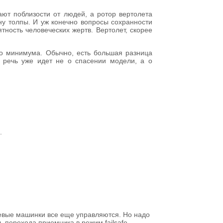
ают поблизости от людей, а ротор вертолета
ну толпы. И уж конечно вопросы сохранности
тность человеческих жертв. Вертолет, скорее
до минимума. Обычно, есть большая разница
, речь уже идет не о спасении модели, а о
.
левые машинки все еще управляются. Но надо
 перехода приемника в режим failsafe.