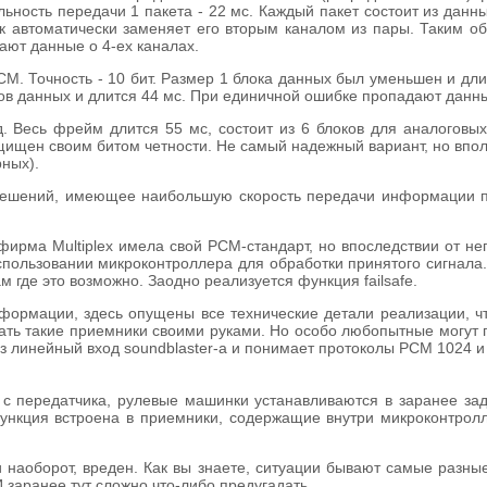
ость передачи 1 пакета - 22 мс. Каждый пакет состоит из данных 
чик автоматически заменяет его вторым каналом из пары. Таким 
ют данные о 4-ех каналах.
. Точность - 10 бит. Размер 1 блока данных был уменьшен и дли
ков данных и длится 44 мс. При единичной ошибке пропадают данны
 Весь фрейм длится 55 мс, состоит из 6 блоков для аналоговых 
ащищен своим битом четности. Не самый надежный вариант, но впол
ных).
ешений, имеющее наибольшую скорость передачи информации п
ирма Multiplex имела свой PCM-стандарт, но впоследствии от не
использовании микроконтроллера для обработки принятого сигнал
 где это возможно. Заодно реализуется функция failsafe.
ормации, здесь опущены все технические детали реализации, что
лать такие приемники своими руками. Но особо любопытные могут
ез линейный вход soundblaster-а и понимает протоколы PCM 1024 
ала с передатчика, рулевые машинки устанавливаются в заранее 
функция встроена в приемники, содержащие внутри микроконтролл
 наоборот, вреден. Как вы знаете, ситуации бывают самые разные
 И заранее тут сложно что-либо предугадать.