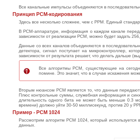
Все канальные импульсы объединяются в последовательн
Принцип PCM-кодирования
Здесь все несколько сложнее, чем с PPM. Единый станда
В PCM-аппаратуре, информация о каждом канале передаетс
зависимости от реализации PCM, можно будет задать 256,
Данные со всех каналов объединяются в последовательнос
детектора, сигнал поступает на микроконтроллер, кот
зависимости от результата решает, что делать дальше (выд
Все алгоритмы PCM, существующие на сегодня
помине. Это значит, что в случае искажения мож
Вторым нюансом PCM является то, что данные передаются 
Плюс контрольные суммы, служебная информация и синхроп
длительность одного бита не может быть меньше 0.3 
времени) должно уйти 30-50 миллисекунд, против 20 у P
Пример - PCM 1024
Рассмотрим алгоритм PCM 1024, который используется 
данных.