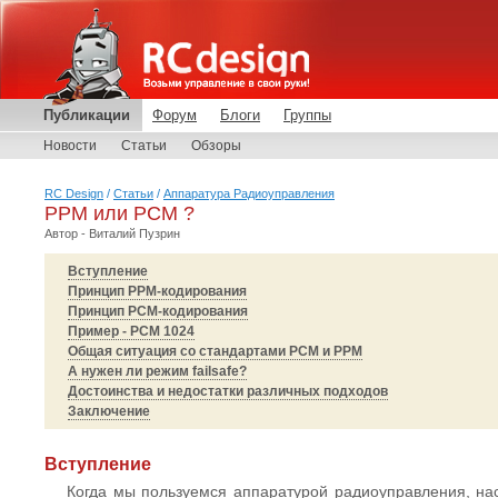
Публикации
Форум
Блоги
Группы
Новости
Статьи
Обзоры
RC Design
/
Статьи
/
Аппаратура Радиоуправления
PPM или PCM ?
Автор - Виталий Пузрин
Вступление
Принцип PPM-кодирования
Принцип PCM-кодирования
Пример - PCM 1024
Общая ситуация со стандартами PCM и PPM
А нужен ли режим failsafe?
Достоинства и недостатки различных подходов
Заключение
Вступление
Когда мы пользуемся аппаратурой радиоуправления, нас 