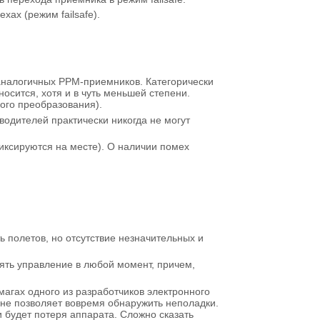
ах (режим failsafe).
 аналогичных PPM-приемников. Категорически
сится, хотя и в чуть меньшей степени.
ого преобразования).
одителей практически никогда не могут
иксируются на месте). О наличии помех
 полетов, но отсутствие незначительных и
ять управление в любой момент, причем,
магах одного из разработчиков электронного
 не позволяет вовремя обнаружить неполадки.
 будет потеря аппарата. Сложно сказать