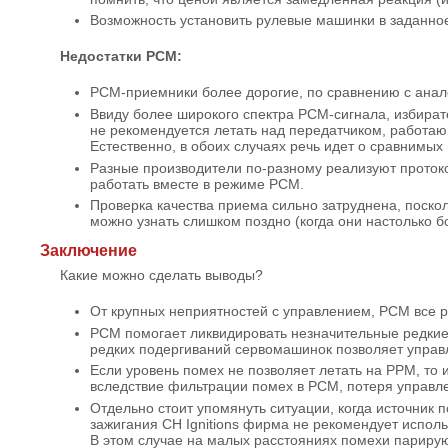
Возможность установить рулевые машинки в заданное
Недостатки PCM:
PCM-приемники более дорогие, по сравнению с ана
Ввиду более широкого спектра PCM-сигнала, избират
не рекомендуется летать над передатчиком, работаю
Естественно, в обоих случаях речь идет о сравнимы
Разные производители по-разному реализуют протоко
работать вместе в режиме PCM.
Проверка качества приема сильно затруднена, поско
можно узнать слишком поздно (когда они настолько бо
Заключение
Какие можно сделать выводы?
От крупных неприятностей с управлением, PCM все р
PCM помогает ликвидировать незначительные редкие 
редких подергиваний сервомашинок позволяет управ
Если уровень помех не позволяет летать на PPM, то
вследствие фильтрации помех в PCM, потеря управле
Отдельно стоит упомянуть ситуации, когда источник 
зажигания CH Ignitions фирма не рекомендует испол
В этом случае на малых расстояниях помехи парирую