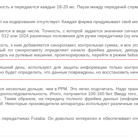
ость и передаются каждые 18-20 мс. Пауза между передачей служ
рт на кодирование отсутствует. Каждая фирма придумывает свой м
я в виде числа. Точность, с которой задается значения сигнала,
 512 или 1024 различных положения для ручки передатчика (ну ил
ть, к ним добавляется синхропакет, контрольная сумма, и все эт
орый по синхропакету определяет начало фрейма данных, декод
ать на рулевые машинки, проигнорировать, перейти в режим failsafe
шний день, используют для защиты информации только контрол
но будет определить, что данные повреждены, но восстановить нич
несколько дольше, чем в PPM. Это легко подсчитать. Надо трансл
оследовательность. Итого, получается 100-160 бит. Ввиду того, 
мс. Таким образом, на передачу полного фрейма данных (инфор
PM. Некоторые производители аппаратуры используют различные хит
в передатчиках Futaba. Он довольно интересен и обеспечивает о