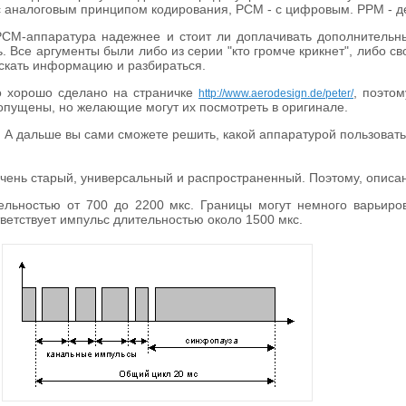
 аналоговым принципом кодирования, PCM - с цифровым. PPM - д
 PCM-аппаратура надежнее и стоит ли доплачивать дополнительн
ь. Все аргументы были либо из серии "кто громче крикнет", либо с
искать информацию и разбираться.
о хорошо сделано на страничке
, поэто
http://www.aerodesign.de/peter/
опущены, но желающие могут их посмотреть в оригинале.
. А дальше вы сами сможете решить, какой аппаратурой пользовать
чень старый, универсальный и распространенный. Поэтому, описан
льностью от 700 до 2200 мкс. Границы могут немного варьиров
етствует импульс длительностью около 1500 мкс.