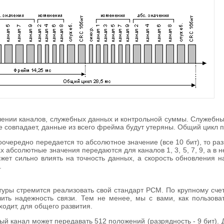
чении каналов, служебных данных и контрольной суммы. Служебн
 не совпадает, данные из всего фрейма будут утеряны. Общий цикл 
чередно передается то абсолютное значение (все 10 бит), то раз
абсолютные значения передаются для каналов 1, 3, 5, 7, 9, а в не
жет сильно влиять на точность данных, а скорость обновления н
.
уры стремится реализовать свой стандарт PCM. По крупному счет
шить надежность связи. Тем не менее, мы с вами, как пользов
ходит, для общего развития.
ый канал может передавать 512 положений (разрядность - 9 бит). 