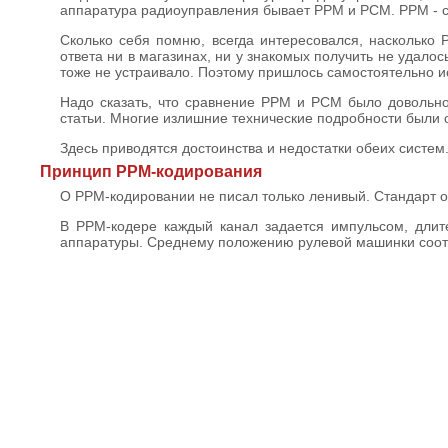
аппаратура радиоуправления бывает PPM и PCM. PPM - с
Сколько себя помню, всегда интересовался, насколько
ответа ни в магазинах, ни у знакомых получить не удалос
тоже не устраивало. Поэтому пришлось самостоятельно 
Надо сказать, что сравнение PPM и PCM было довольн
статьи. Многие излишние технические подробности были 
Здесь приводятся достоинства и недостатки обеих систем
Принцип PPM-кодирования
О PPM-кодировании не писал только ленивый. Стандарт о
В PPM-кодере каждый канал задается импульсом, длите
аппаратуры. Среднему положению рулевой машинки соотв